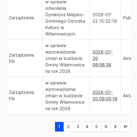
w sprawie
odwołania
Dyrektora Miejsko-
2026-07-
Zarządzenia
Publik
Gminnego Ośrodka
22 15:32:19
Kultury w
Wilamowicach.
w sprawie
wprowadzenia
2026-07-
Zarządzenia
zmian w budżecie
20
Aktual
FN
Gminy Wilamowice
09:08:38
na rok 2026
w sprawie
wprowadzenia
Zarządzenia
2026-07-
zmian w budżecie
Aktual
FN
20 09:05:16
Gminy Wilamowice
na rok 2026
Aktualna strona nr 1
Przejdź do strony nr 2
Przejdź do strony nr 3
Przejdź do strony nr 4
Przejdź do strony n
Przejdź do stro
Przejdź do
Przejd
1
2
3
4
5
6