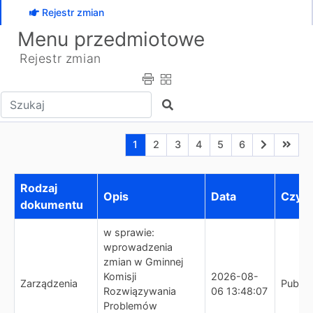
Rejestr zmian
Menu przedmiotowe
Rejestr zmian
Wpisz tekst do wyszukania
Szukaj
Aktualna strona nr 1
Przejdź do strony nr 2
Przejdź do strony nr 3
Przejdź do strony nr 4
Przejdź do strony n
Przejdź do stro
Przejdź do
Przejd
1
2
3
4
5
6
Lista zmian
Rodzaj
Opis
Data
Czyn
dokumentu
w sprawie:
wprowadzenia
zmian w Gminnej
Komisji
2026-08-
Zarządzenia
Publik
Rozwiązywania
06 13:48:07
Problemów