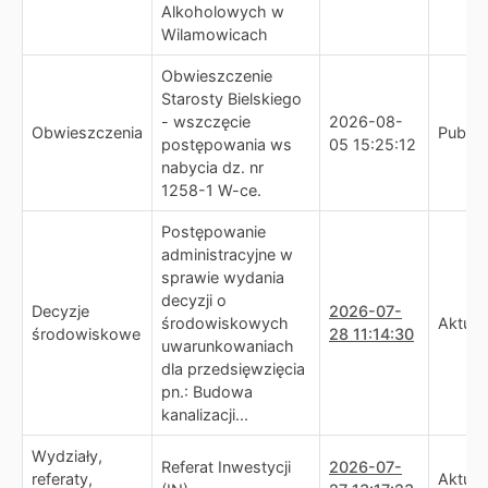
Alkoholowych w
Wilamowicach
Obwieszczenie
Starosty Bielskiego
- wszczęcie
2026-08-
Obwieszczenia
Publik
postępowania ws
05 15:25:12
nabycia dz. nr
1258-1 W-ce.
Postępowanie
administracyjne w
sprawie wydania
decyzji o
Decyzje
2026-07-
środowiskowych
Aktual
środowiskowe
28 11:14:30
uwarunkowaniach
dla przedsięwzięcia
pn.: Budowa
kanalizacji...
Wydziały,
Referat Inwestycji
2026-07-
referaty,
Aktual