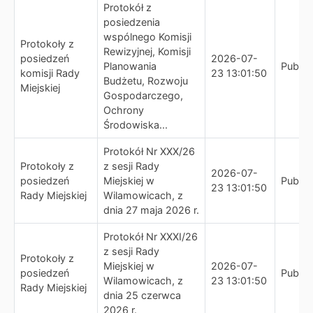
Protokół z
posiedzenia
wspólnego Komisji
Protokoły z
Rewizyjnej, Komisji
posiedzeń
2026-07-
Planowania
Publik
komisji Rady
23 13:01:50
Budżetu, Rozwoju
Miejskiej
Gospodarczego,
Ochrony
Środowiska...
Protokół Nr XXX/26
Protokoły z
z sesji Rady
2026-07-
posiedzeń
Miejskiej w
Publik
23 13:01:50
Rady Miejskiej
Wilamowicach, z
dnia 27 maja 2026 r.
Protokół Nr XXXI/26
z sesji Rady
Protokoły z
Miejskiej w
2026-07-
posiedzeń
Publik
Wilamowicach, z
23 13:01:50
Rady Miejskiej
dnia 25 czerwca
2026 r.