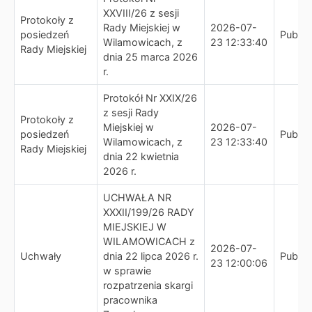
XXVIII/26 z sesji
Protokoły z
Rady Miejskiej w
2026-07-
posiedzeń
Publik
Wilamowicach, z
23 12:33:40
Rady Miejskiej
dnia 25 marca 2026
r.
Protokół Nr XXIX/26
z sesji Rady
Protokoły z
Miejskiej w
2026-07-
posiedzeń
Publik
Wilamowicach, z
23 12:33:40
Rady Miejskiej
dnia 22 kwietnia
2026 r.
UCHWAŁA NR
XXXII/199/26 RADY
MIEJSKIEJ W
WILAMOWICACH z
2026-07-
Uchwały
dnia 22 lipca 2026 r.
Publik
23 12:00:06
w sprawie
rozpatrzenia skargi
pracownika