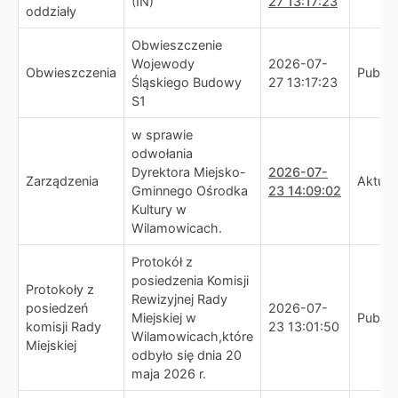
(IN)
27 13:17:23
oddziały
Obwieszczenie
Wojewody
2026-07-
Obwieszczenia
Publik
Śląskiego Budowy
27 13:17:23
S1
w sprawie
odwołania
Dyrektora Miejsko-
2026-07-
Zarządzenia
Aktual
Gminnego Ośrodka
23 14:09:02
Kultury w
Wilamowicach.
Protokół z
posiedzenia Komisji
Protokoły z
Rewizyjnej Rady
posiedzeń
2026-07-
Miejskiej w
Publik
komisji Rady
23 13:01:50
Wilamowicach,które
Miejskiej
odbyło się dnia 20
maja 2026 r.