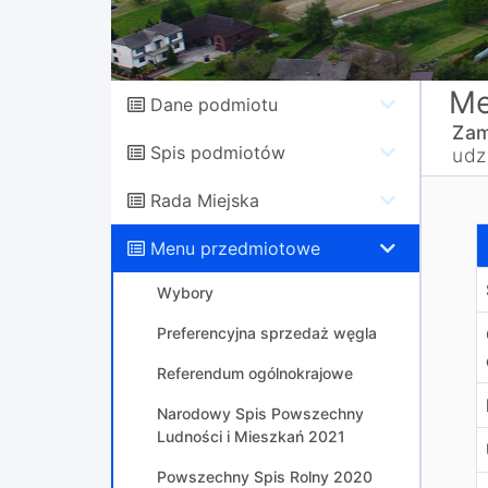
Me
Dane podmiotu
Zam
Spis podmiotów
udz
Rada Miejska
P
Menu przedmiotowe
Wybory
Preferencyjna sprzedaż węgla
Referendum ogólnokrajowe
Narodowy Spis Powszechny
Ludności i Mieszkań 2021
Powszechny Spis Rolny 2020