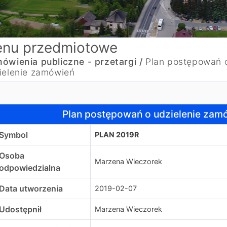
nu przedmiotowe
ówienia publiczne - przetargi /
Plan postępowań 
ielenie zamówień
lan postępowań o udzielenie zamówień na 2019 rok.
Plan postępowań o udzielenie zamó
Symbol
PLAN 2019R
Osoba
Marzena Wieczorek
odpowiedzialna
Data utworzenia
2019-02-07
Udostępnił
Marzena Wieczorek