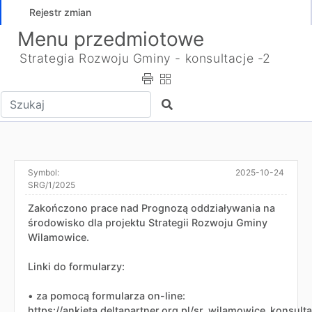
Rejestr zmian
Menu przedmiotowe
Strategia Rozwoju Gminy - konsultacje -2
Wpisz tekst do wyszukania
Szukaj
Symbol:
2025-10-24
SRG/1/2025
Zakończono prace nad Prognozą oddziaływania na
środowisko dla projektu Strategii Rozwoju Gminy
Wilamowice.
Linki do formularzy:
• za pomocą formularza on-line:
https://ankieta.deltapartner.org.pl/sr_wilamowice_konsult