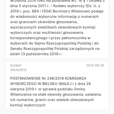
września 2019 roku Na podstawie art. 16 § 1 ustawy z
dnia 5 stycznia 2011 r. – Kodeks wyborczy (Dz. U. z
2019 r. poz. 684 i 1504) Burmistrz Wilamowic podaje
do wiadomości wyborców informację o numerach
oraz granicach obwodów głosowania,
wyznaczonych siedzibach obwodowych komisji
wyborczych oraz możliwości głosowania
korespondencyjnego i przez pełnomocnika w
wyborach do Sejmu Rzeczypospolitej Polskiej i do
Senatu Rzeczypospolitej Polskiej zarządzonych na
dzień 13 października 2019 r.:
Symbol:
2019-08-26
SIS/4/2019
POSTANOWIENIE Nr 246/2019 KOMISARZA
WYBORCZEGO W BIELSKU-BIAŁEJ I z dnia 26
sierpnia 2019 r. w sprawie podziału Gminy
Wilamowice na stałe obwody głosowania, ustalenia
ich numerów, granic oraz siedzib obwodowych
komisji wyborczych