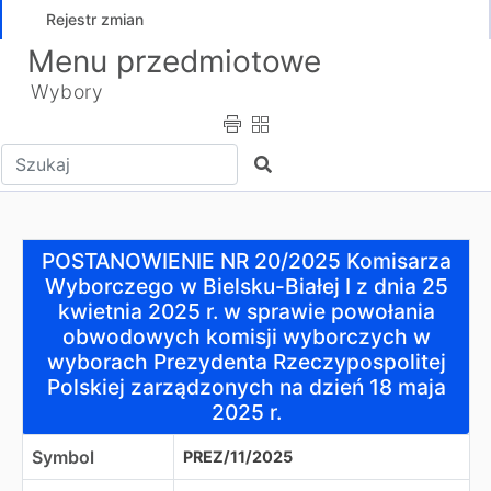
Rejestr zmian
Menu przedmiotowe
Wybory
Wpisz tekst do wyszukania
Szukaj
POSTANOWIENIE NR 20/2025 Komisarza Wyborczego w Biel
POSTANOWIENIE NR 20/2025 Komisarza
Wyborczego w Bielsku-Białej I z dnia 25
kwietnia 2025 r. w sprawie powołania
obwodowych komisji wyborczych w
wyborach Prezydenta Rzeczypospolitej
Polskiej zarządzonych na dzień 18 maja
2025 r.
Symbol
PREZ/11/2025