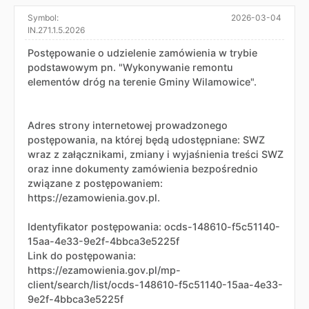
Symbol:
2026-03-04
IN.271.1.5.2026
Postępowanie o udzielenie zamówienia w trybie
podstawowym pn. "Wykonywanie remontu
elementów dróg na terenie Gminy Wilamowice".
Adres strony internetowej prowadzonego
postępowania, na której będą udostępniane: SWZ
wraz z załącznikami, zmiany i wyjaśnienia treści SWZ
oraz inne dokumenty zamówienia bezpośrednio
związane z postępowaniem:
https://ezamowienia.gov.pl.
Identyfikator postępowania: ocds-148610-f5c51140-
15aa-4e33-9e2f-4bbca3e5225f
Link do postępowania:
https://ezamowienia.gov.pl/mp-
client/search/list/ocds-148610-f5c51140-15aa-4e33-
9e2f-4bbca3e5225f