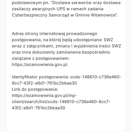
podstawowym pn. "Dostawa serwerów oraz dostawa
zasilaczy awaryjnych UPS w ramach zadania
Cyberbezpieczny Samorząd w Gminie Wilamowice".
Adres strony internetowej prowadzonego
postępowania, na której będą udostępniane: SWZ
wraz z załącznikami, zmiany i wyjaśnienia treści SWZ
oraz inne dokumenty zamówienia bezpośrednio
związane z postępowaniem:
https://ezamowienia.gov.pl.
Identyfikator postępowania: ocds-148610-c736e460-
8cc7-43f2-a8d1-761bc2bbaa30
Link do postępowania:
https://ezamowienia.gov.pl/mp-
client/search/list/ocds-148610-c736e460-8cc7-
43f2-a8d1-761bc2bbaa30