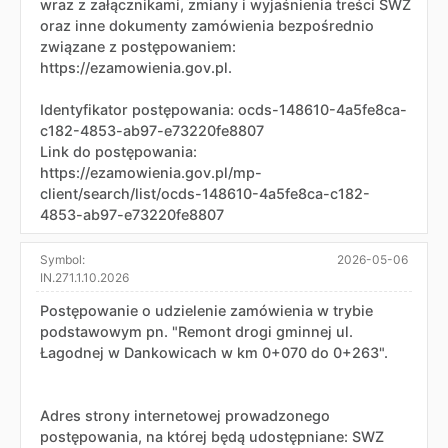
wraz z załącznikami, zmiany i wyjaśnienia treści SWZ
oraz inne dokumenty zamówienia bezpośrednio
związane z postępowaniem:
https://ezamowienia.gov.pl.
Identyfikator postępowania: ocds-148610-4a5fe8ca-
c182-4853-ab97-e73220fe8807
Link do postępowania:
https://ezamowienia.gov.pl/mp-
client/search/list/ocds-148610-4a5fe8ca-c182-
4853-ab97-e73220fe8807
Symbol:
2026-05-06
IN.271.1.10.2026
Postępowanie o udzielenie zamówienia w trybie
podstawowym pn. "Remont drogi gminnej ul.
Łagodnej w Dankowicach w km 0+070 do 0+263".
Adres strony internetowej prowadzonego
postępowania, na której będą udostępniane: SWZ