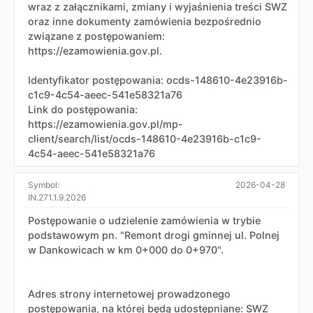
wraz z załącznikami, zmiany i wyjaśnienia treści SWZ
oraz inne dokumenty zamówienia bezpośrednio
związane z postępowaniem:
https://ezamowienia.gov.pl.
Identyfikator postępowania: ocds-148610-4e23916b-
c1c9-4c54-aeec-541e58321a76
Link do postępowania:
https://ezamowienia.gov.pl/mp-
client/search/list/ocds-148610-4e23916b-c1c9-
4c54-aeec-541e58321a76
Symbol:
2026-04-28
IN.271.1.9.2026
Postępowanie o udzielenie zamówienia w trybie
podstawowym pn. "Remont drogi gminnej ul. Polnej
w Dankowicach w km 0+000 do 0+970".
Adres strony internetowej prowadzonego
postępowania, na której będą udostępniane: SWZ