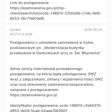
Link do postępowania:
https://ezamowienia.gov.pl/mp-
client/search/list/ocds-148610-22fa1a0b-c1db-4efb-
8553-18c77e810efb
Symbol:
2026-06-24
IN.271.1.13.2026
Postępowanie o udzielenie zamówienia w trybie
podstawowym pn. „Modernizacja budynku
przedszkola w Dankowicach przy ul. Św. Wojciecha”.
Adres strony internetowej prowadzonego
postępowania, na której będą udostępniane: SWZ
wraz z załącznikami, zmiany i wyjaśnienia treści SWZ
oraz inne dokumenty zamówienia bezpośrednio
związane z postępowaniem:
https://ezamowienia.gov.pl.
Identyfikator postępowania: ocds-148610-cfa94370-
d953-4e29-bcab-b2aea7083007