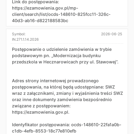
Link do postępowania:
https://ezamowienia.gov.pl/mp-
client/search/list/ocds-148610-825fcc11-326c-
40d3-ab16-d822188583bc
Symbol:
2026-06-25
IN.271.1.14.2026
Postępowanie o udzielenie zamówienia w trybie
podstawowym pn. „Modernizacja budynku
przedszkola w Hecznarowicach przy ul. Stawowej”.
Adres strony internetowej prowadzonego
postępowania, na której będą udostępniane: SWZ
wraz z załącznikami, zmiany i wyjaśnienia treści SWZ
oraz inne dokumenty zamówienia bezpośrednio
związane z postępowaniem:
https://ezamowienia.gov.pl.
Identyfikator postępowania: ocds-148610-22fa1a0b-
c1db-4efb-8553-18c77e810efb