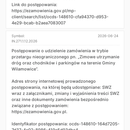
Link do postępowania:
https://ezamowienia.gov.pl/mp-
client/search/list/ocds-148610-cfa94370-d953-
4e29-bcab-b2aea7083007
Symbol:
2026-06-24
IN.271.1.12.2026
Postępowanie o udzielenie zamówienia w trybie
przetargu nieograniczonego pn. „Zimowe utrzymanie
dróg oraz chodników i parkingów na terenie Gminy
Wilamowice”.
Adres strony internetowej prowadzonego
postępowania, na której będą udostępniane: SWZ
wraz z załącznikami, zmiany i wyjaśnienia treści SWZ
oraz inne dokumenty zamówienia bezpośrednio
związane z postępowaniem:
https://ezamowienia.gov.pl.
Identyfikator postępowania: ocds-148610-164d7205-
7d37-4e02-8986-419e5d93dbe4