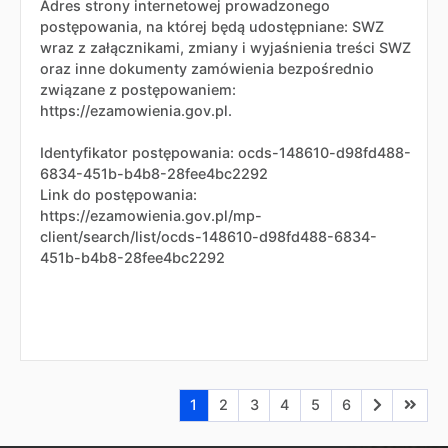
Adres strony internetowej prowadzonego
postępowania, na której będą udostępniane: SWZ
wraz z załącznikami, zmiany i wyjaśnienia treści SWZ
oraz inne dokumenty zamówienia bezpośrednio
związane z postępowaniem:
https://ezamowienia.gov.pl.
Identyfikator postępowania: ocds-148610-d98fd488-
6834-451b-b4b8-28fee4bc2292
Link do postępowania:
https://ezamowienia.gov.pl/mp-
client/search/list/ocds-148610-d98fd488-6834-
451b-b4b8-28fee4bc2292
Aktualna strona nr 1
Przejdź do strony nr 2
Przejdź do strony nr 3
Przejdź do strony nr 4
Przejdź do strony n
Przejdź do stro
Przejdź do
Przejd
1
2
3
4
5
6