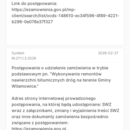
Link do postępowania:
https://ezamowienia.gov.pl/mp-
client/search/list/ocds-148610-ec34f596-4f89-4221-
b296-0e078e37f327
Symbol:
2026-02-27
IN.271.1.3.2026
Postępowanie o udzielenie zamówienia w trybie
podstawowym pn. "Wykonywanie remontów
nawierzchni bitumicznych dróg na terenie Gminy
Wilamowice."
Adres strony internetowej prowadzonego
postępowania, na której będą udostępniane: SWZ
wraz z załącznikami, zmiany i wyjaśnienia treści SWZ
oraz inne dokumenty zamówienia bezpośrednio
związane z postępowaniem:
https://ezamowienia.gov.pl.