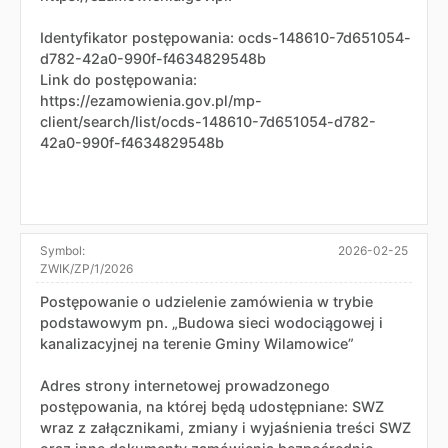
Identyfikator postępowania: ocds-148610-7d651054-
d782-42a0-990f-f4634829548b
Link do postępowania:
https://ezamowienia.gov.pl/mp-
client/search/list/ocds-148610-7d651054-d782-
42a0-990f-f4634829548b
Symbol:
2026-02-25
ZWIK/ZP/1/2026
Postępowanie o udzielenie zamówienia w trybie
podstawowym pn. „Budowa sieci wodociągowej i
kanalizacyjnej na terenie Gminy Wilamowice”
Adres strony internetowej prowadzonego
postępowania, na której będą udostępniane: SWZ
wraz z załącznikami, zmiany i wyjaśnienia treści SWZ