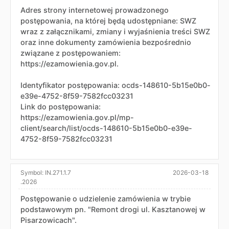
Adres strony internetowej prowadzonego
postępowania, na której będą udostępniane: SWZ
wraz z załącznikami, zmiany i wyjaśnienia treści SWZ
oraz inne dokumenty zamówienia bezpośrednio
związane z postępowaniem:
https://ezamowienia.gov.pl.
Identyfikator postępowania: ocds-148610-5b15e0b0-
e39e-4752-8f59-7582fcc03231
Link do postępowania:
https://ezamowienia.gov.pl/mp-
client/search/list/ocds-148610-5b15e0b0-e39e-
4752-8f59-7582fcc03231
Symbol:
IN.271.1.7
2026-03-18
.2026
Postępowanie o udzielenie zamówienia w trybie
podstawowym pn. "Remont drogi ul. Kasztanowej w
Pisarzowicach".