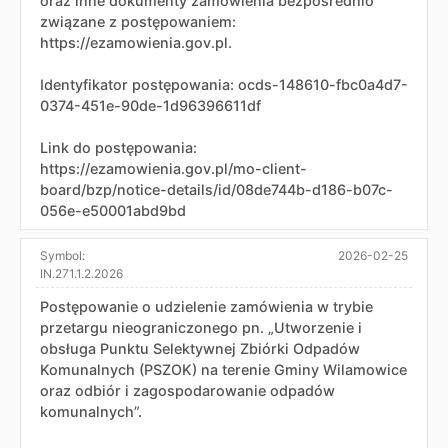
oraz inne dokumenty zamówienia bezpośrednio
związane z postępowaniem:
https://ezamowienia.gov.pl.
Identyfikator postępowania: ocds-148610-fbc0a4d7-
0374-451e-90de-1d96396611df
Link do postępowania:
https://ezamowienia.gov.pl/mo-client-
board/bzp/notice-details/id/08de744b-d186-b07c-
056e-e50001abd9bd
Symbol:
2026-02-25
IN.271.1.2.2026
Postępowanie o udzielenie zamówienia w trybie
przetargu nieograniczonego pn. „Utworzenie i
obsługa Punktu Selektywnej Zbiórki Odpadów
Komunalnych (PSZOK) na terenie Gminy Wilamowice
oraz odbiór i zagospodarowanie odpadów
komunalnych”.