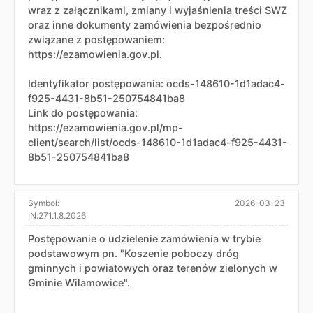
wraz z załącznikami, zmiany i wyjaśnienia treści SWZ
oraz inne dokumenty zamówienia bezpośrednio
związane z postępowaniem:
https://ezamowienia.gov.pl.
Identyfikator postępowania: ocds-148610-1d1adac4-
f925-4431-8b51-250754841ba8
Link do postępowania:
https://ezamowienia.gov.pl/mp-
client/search/list/ocds-148610-1d1adac4-f925-4431-
8b51-250754841ba8
Symbol:
2026-03-23
IN.271.1.8.2026
Postępowanie o udzielenie zamówienia w trybie
podstawowym pn. "Koszenie poboczy dróg
gminnych i powiatowych oraz terenów zielonych w
Gminie Wilamowice".