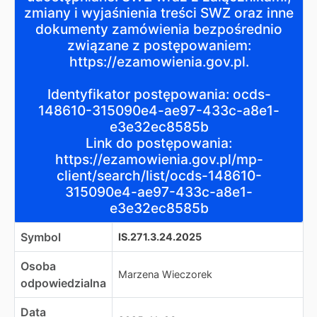
zmiany i wyjaśnienia treści SWZ oraz inne
dokumenty zamówienia bezpośrednio
związane z postępowaniem:
https://ezamowienia.gov.pl.
Identyfikator postępowania: ocds-
148610-315090e4-ae97-433c-a8e1-
e3e32ec8585b
Link do postępowania:
https://ezamowienia.gov.pl/mp-
client/search/list/ocds-148610-
315090e4-ae97-433c-a8e1-
e3e32ec8585b
Symbol
IS.271.3.24.2025
Osoba
Marzena Wieczorek
odpowiedzialna
Data