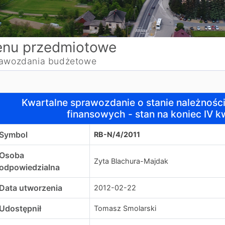
nu przedmiotowe
awozdania budżetowe
wartalne sprawozdanie o stanie należności oraz wybranych
Kwartalne sprawozdanie o stanie należnoś
finansowych - stan na koniec IV k
Symbol
RB-N/4/2011
Osoba
Zyta Blachura-Majdak
odpowiedzialna
Data utworzenia
2012-02-22
Udostępnił
Tomasz Smolarski