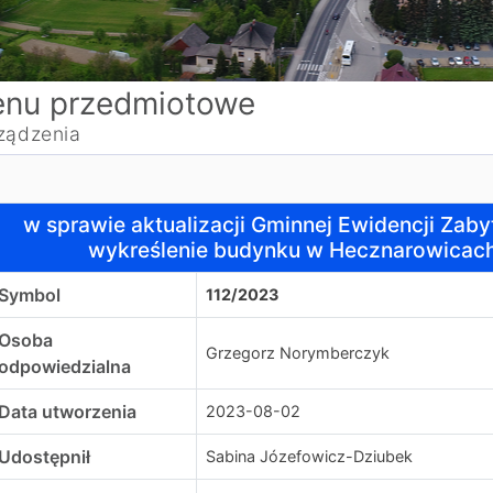
nu przedmiotowe
ządzenia
 sprawie aktualizacji Gminnej Ewidencji Zabytków dla Gm
w sprawie aktualizacji Gminnej Ewidencji Za
wykreślenie budynku w Hecznarowicach 
Symbol
112/2023
Osoba
Grzegorz Norymberczyk
odpowiedzialna
Data utworzenia
2023-08-02
Udostępnił
Sabina Józefowicz-Dziubek