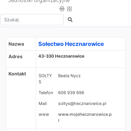
Jednostki organizacyjne
Wpisz tekst do wyszukania
Szukaj
Sołectwo Hecznarowice
Sołectwo Hecznarowice
Nazwa
Adres
43-330 Hecznarowice
Kontakt
SOŁTY
Beata Nycz
S
Telefon
606 939 696
Mail
soltys@hecznarowice.pl
www
www.mojehecznarowice.p
l