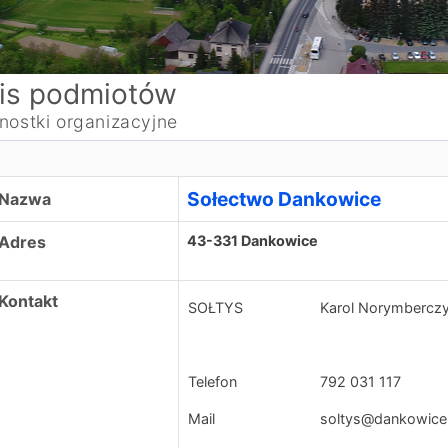
is podmiotów
nostki organizacyjne
ołectwo Dankowice
Sołectwo Dankowice
Nazwa
Adres
43-331 Dankowice
Kontakt
SOŁTYS
Karol Norymbercz
Telefon
792 031 117
Mail
soltys@dankowice.