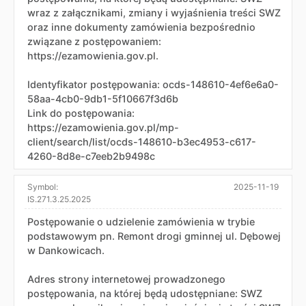
wraz z załącznikami, zmiany i wyjaśnienia treści SWZ
oraz inne dokumenty zamówienia bezpośrednio
związane z postępowaniem:
https://ezamowienia.gov.pl.
Identyfikator postępowania: ocds-148610-4ef6e6a0-
58aa-4cb0-9db1-5f10667f3d6b
Link do postępowania:
https://ezamowienia.gov.pl/mp-
client/search/list/ocds-148610-b3ec4953-c617-
4260-8d8e-c7eeb2b9498c
Symbol:
2025-11-19
IS.271.3.25.2025
Postępowanie o udzielenie zamówienia w trybie
podstawowym pn. Remont drogi gminnej ul. Dębowej
w Dankowicach.
Adres strony internetowej prowadzonego
postępowania, na której będą udostępniane: SWZ