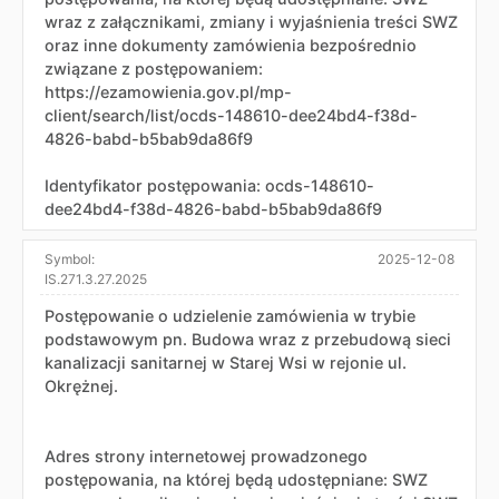
wraz z załącznikami, zmiany i wyjaśnienia treści SWZ
oraz inne dokumenty zamówienia bezpośrednio
związane z postępowaniem:
https://ezamowienia.gov.pl/mp-
client/search/list/ocds-148610-dee24bd4-f38d-
4826-babd-b5bab9da86f9
Identyfikator postępowania: ocds-148610-
dee24bd4-f38d-4826-babd-b5bab9da86f9
Symbol:
2025-12-08
IS.271.3.27.2025
Postępowanie o udzielenie zamówienia w trybie
podstawowym pn. Budowa wraz z przebudową sieci
kanalizacji sanitarnej w Starej Wsi w rejonie ul.
Okrężnej.
Adres strony internetowej prowadzonego
postępowania, na której będą udostępniane: SWZ