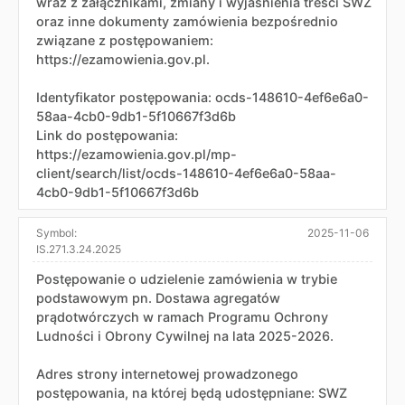
wraz z załącznikami, zmiany i wyjaśnienia treści SWZ
oraz inne dokumenty zamówienia bezpośrednio
związane z postępowaniem:
https://ezamowienia.gov.pl.
Identyfikator postępowania: ocds-148610-4ef6e6a0-
58aa-4cb0-9db1-5f10667f3d6b
Link do postępowania:
https://ezamowienia.gov.pl/mp-
client/search/list/ocds-148610-4ef6e6a0-58aa-
4cb0-9db1-5f10667f3d6b
Symbol:
2025-11-06
IS.271.3.24.2025
Postępowanie o udzielenie zamówienia w trybie
podstawowym pn. Dostawa agregatów
prądotwórczych w ramach Programu Ochrony
Ludności i Obrony Cywilnej na lata 2025-2026.
Adres strony internetowej prowadzonego
postępowania, na której będą udostępniane: SWZ