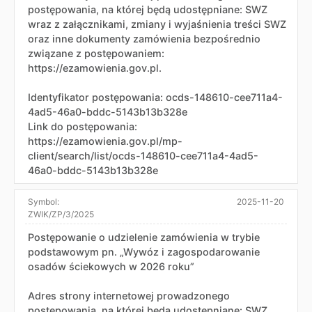
postępowania, na której będą udostępniane: SWZ
wraz z załącznikami, zmiany i wyjaśnienia treści SWZ
oraz inne dokumenty zamówienia bezpośrednio
związane z postępowaniem:
https://ezamowienia.gov.pl.
Identyfikator postępowania: ocds-148610-cee711a4-
4ad5-46a0-bddc-5143b13b328e
Link do postępowania:
https://ezamowienia.gov.pl/mp-
client/search/list/ocds-148610-cee711a4-4ad5-
46a0-bddc-5143b13b328e
Symbol:
2025-11-20
ZWIK/ZP/3/2025
Postępowanie o udzielenie zamówienia w trybie
podstawowym pn. „Wywóz i zagospodarowanie
osadów ściekowych w 2026 roku”
Adres strony internetowej prowadzonego
postępowania, na której będą udostępniane: SWZ