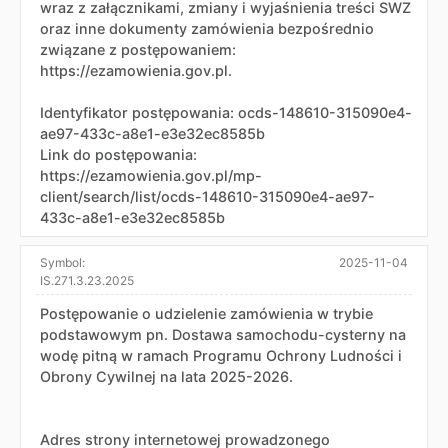
wraz z załącznikami, zmiany i wyjaśnienia treści SWZ
oraz inne dokumenty zamówienia bezpośrednio
związane z postępowaniem:
https://ezamowienia.gov.pl.
Identyfikator postępowania: ocds-148610-315090e4-
ae97-433c-a8e1-e3e32ec8585b
Link do postępowania:
https://ezamowienia.gov.pl/mp-
client/search/list/ocds-148610-315090e4-ae97-
433c-a8e1-e3e32ec8585b
Symbol:
2025-11-04
IS.271.3.23.2025
Postępowanie o udzielenie zamówienia w trybie
podstawowym pn. Dostawa samochodu-cysterny na
wodę pitną w ramach Programu Ochrony Ludności i
Obrony Cywilnej na lata 2025-2026.
Adres strony internetowej prowadzonego