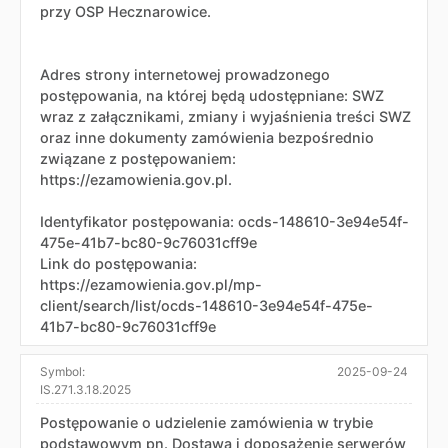
przy OSP Hecznarowice.
Adres strony internetowej prowadzonego
postępowania, na której będą udostępniane: SWZ
wraz z załącznikami, zmiany i wyjaśnienia treści SWZ
oraz inne dokumenty zamówienia bezpośrednio
związane z postępowaniem:
https://ezamowienia.gov.pl.
Identyfikator postępowania: ocds-148610-3e94e54f-
475e-41b7-bc80-9c76031cff9e
Link do postępowania:
https://ezamowienia.gov.pl/mp-
client/search/list/ocds-148610-3e94e54f-475e-
41b7-bc80-9c76031cff9e
Symbol:
2025-09-24
IS.271.3.18.2025
Postępowanie o udzielenie zamówienia w trybie
podstawowym pn. Dostawa i doposażenie serwerów