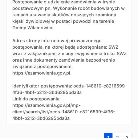
Postępowanie o udzielenie zamówienia w trybie
podstawowym pn. Wykonanie robót budowlanych w
ramach usuwania skutków noszących znamiona
klęski żywiołowej w postaci powodzi na terenie
Gminy Wilamowice.
Adres strony internetowej prowadzonego
postępowania, na której będą udostępniane: SWZ
wraz z załącznikami, zmiany i wyjaśnienia treści SWZ
oraz inne dokumenty zamówienia bezpośrednio
związane z postępowaniem:
https://ezamowienia.gov.pl.
Identyfikator postępowania: ocds-148610-c8216599-
4f36-4bbf-b212-3bd6295bda3a
Link do postępowania:
https://ezamowienia.gov.pl/mp-
client/search/list/ocds-148610-c8216599-4f36-
4bbf-b212-3bd6295bda3a
Aktualna stron
Przejdź do
Przej
1
2
3