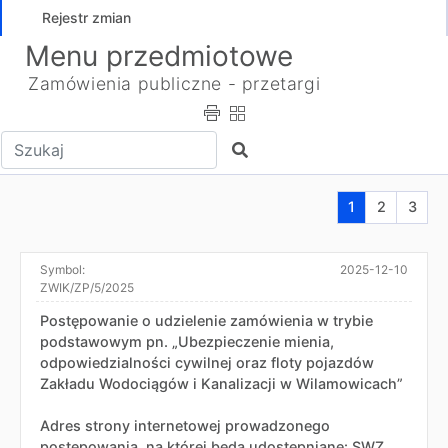
Rejestr zmian
Menu przedmiotowe
Zamówienia publiczne - przetargi
Wpisz tekst do wyszukania
Szukaj
Aktualna stron
Przejdź do
Przej
1
2
3
Symbol:
2025-12-10
ZWIK/ZP/5/2025
Postępowanie o udzielenie zamówienia w trybie
podstawowym pn. „Ubezpieczenie mienia,
odpowiedzialności cywilnej oraz floty pojazdów
Zakładu Wodociągów i Kanalizacji w Wilamowicach”
Adres strony internetowej prowadzonego
postępowania, na której będą udostępniane: SWZ