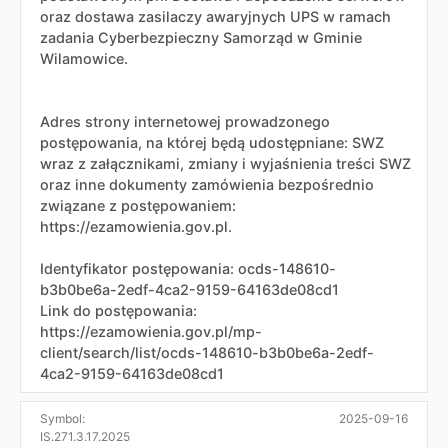
oraz dostawa zasilaczy awaryjnych UPS w ramach
zadania Cyberbezpieczny Samorząd w Gminie
Wilamowice.
Adres strony internetowej prowadzonego
postępowania, na której będą udostępniane: SWZ
wraz z załącznikami, zmiany i wyjaśnienia treści SWZ
oraz inne dokumenty zamówienia bezpośrednio
związane z postępowaniem:
https://ezamowienia.gov.pl.
Identyfikator postępowania: ocds-148610-
b3b0be6a-2edf-4ca2-9159-64163de08cd1
Link do postępowania:
https://ezamowienia.gov.pl/mp-
client/search/list/ocds-148610-b3b0be6a-2edf-
4ca2-9159-64163de08cd1
Symbol:
2025-09-16
IS.271.3.17.2025