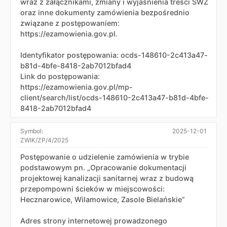
wraz z załącznikami, zmiany i wyjaśnienia treści SWZ
oraz inne dokumenty zamówienia bezpośrednio
związane z postępowaniem:
https://ezamowienia.gov.pl.
Identyfikator postępowania: ocds-148610-2c413a47-
b81d-4bfe-8418-2ab7012bfad4
Link do postępowania:
https://ezamowienia.gov.pl/mp-
client/search/list/ocds-148610-2c413a47-b81d-4bfe-
8418-2ab7012bfad4
Symbol:
2025-12-01
ZWIK/ZP/4/2025
Postępowanie o udzielenie zamówienia w trybie
podstawowym pn. „Opracowanie dokumentacji
projektowej kanalizacji sanitarnej wraz z budową
przepompowni ścieków w miejscowości:
Hecznarowice, Wilamowice, Zasole Bielańskie”
Adres strony internetowej prowadzonego