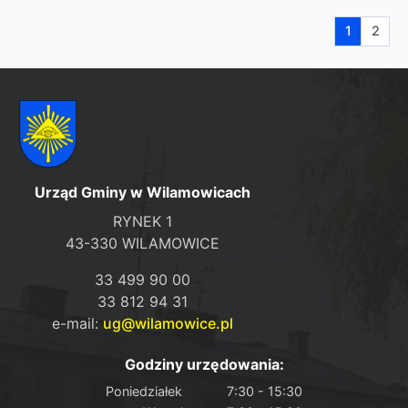
Aktualna s
Przej
1
2
Urząd Gminy w Wilamowicach
RYNEK 1
43-330 WILAMOWICE
33 499 90 00
33 812 94 31
e-mail:
ug@wilamowice.pl
Godziny urzędowania:
Poniedziałek
7:30 - 15:30