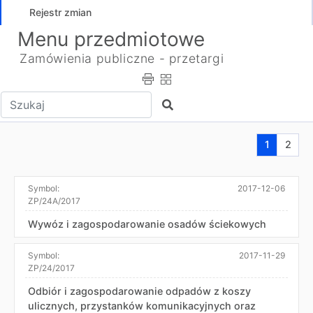
Rejestr zmian
Menu przedmiotowe
Zamówienia publiczne - przetargi
Wpisz tekst do wyszukania
Szukaj
Aktualna s
Przej
1
2
Symbol:
2017-12-06
ZP/24A/2017
Wywóz i zagospodarowanie osadów ściekowych
Symbol:
2017-11-29
ZP/24/2017
Odbiór i zagospodarowanie odpadów z koszy
ulicznych, przystanków komunikacyjnych oraz