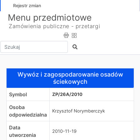
Rejestr zmian
Menu przedmiotowe
Zamówienia publiczne - przetargi
Wpisz tekst do wyszukania
Szukaj
Wywóz i zagospodarowanie osadów ściekowych
Wywóz i zagospodarowanie osadów
ściekowych
Symbol
ZP/26A/2010
Osoba
Krzysztof Norymberczyk
odpowiedzialna
Data
2010-11-19
utworzenia