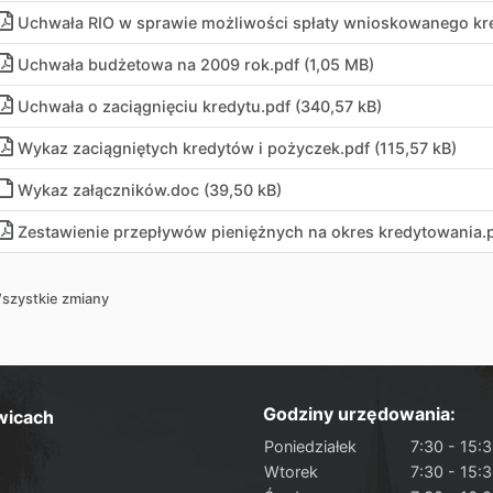
Uchwała RIO w sprawie możliwości spłaty wnioskowanego kr
Uchwała budżetowa na 2009 rok
.
pdf (1,05 MB)
Uchwała o zaciągnięciu kredytu
.
pdf (340,57 kB)
Wykaz zaciągniętych kredytów i pożyczek
.
pdf (115,57 kB)
Wykaz załączników
.
doc (39,50 kB)
Zestawienie przepływów pieniężnych na okres kredytowania
.
szystkie zmiany
Godziny urzędowania:
wicach
Poniedziałek
7:30 - 15:
Wtorek
7:30 - 15: