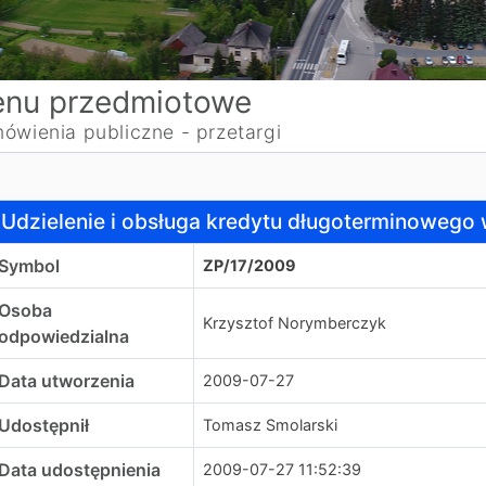
nu przedmiotowe
ówienia publiczne - przetargi
dzielenie i obsługa kredytu długoterminowego w wysokości
Udzielenie i obsługa kredytu długoterminowego 
Symbol
ZP/17/2009
Osoba
Krzysztof Norymberczyk
odpowiedzialna
Data utworzenia
2009-07-27
Udostępnił
Tomasz Smolarski
Data udostępnienia
2009-07-27 11:52:39