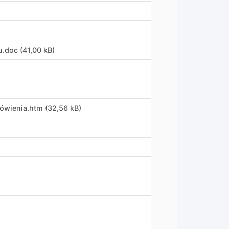
u
.
doc (41,00 kB)
mówienia
.
htm (32,56 kB)