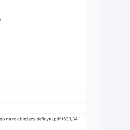
)
o na rok bieżący deficytu
.
pdf (523,34