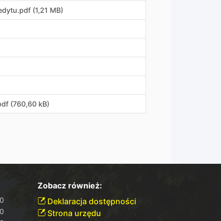
edytu
.
pdf (1,21 MB)
pdf (760,60 kB)
Zobacz również:
30
Deklaracja dostępności
30
Strona urzędu