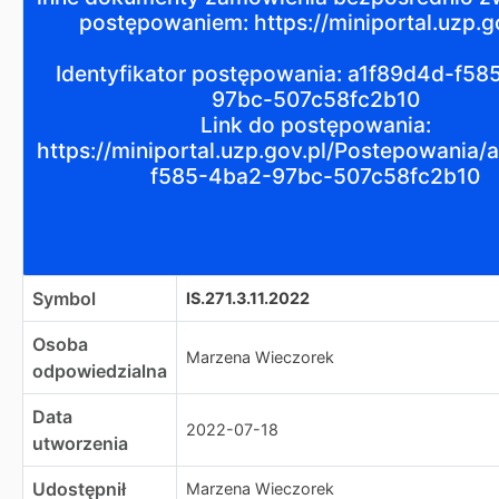
postępowaniem: https://miniportal.uzp.go
Identyfikator postępowania: a1f89d4d-f58
97bc-507c58fc2b10
Link do postępowania:
https://miniportal.uzp.gov.pl/Postepowania/
f585-4ba2-97bc-507c58fc2b10
Symbol
IS.271.3.11.2022
Osoba
Marzena Wieczorek
odpowiedzialna
Data
2022-07-18
utworzenia
Udostępnił
Marzena Wieczorek