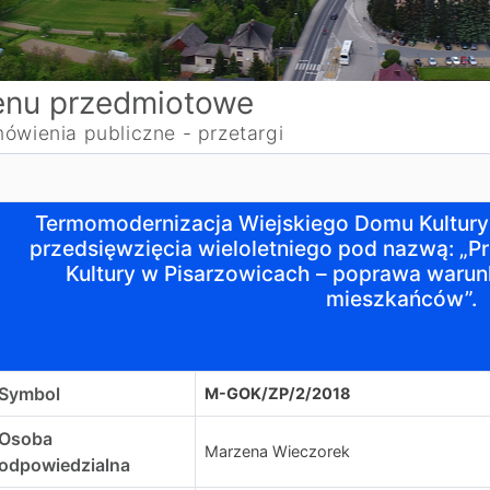
nu przedmiotowe
ówienia publiczne - przetargi
ermomodernizacja Wiejskiego Domu Kultury w Pisarzowica
Termomodernizacja Wiejskiego Domu Kultur
przedsięwzięcia wieloletniego pod nazwą: „
Kultury w Pisarzowicach – poprawa warun
mieszkańców”.
Symbol
M-GOK/ZP/2/2018
Osoba
Marzena Wieczorek
odpowiedzialna