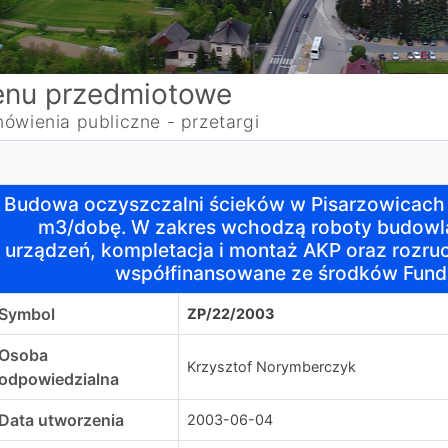
nu przedmiotowe
ówienia publiczne - przetargi
udowa oczyszczalni ścieków w Pisarzowicach o średniej 
Budowa oczyszczalni ścieków w Pisarzowicach 
m3/dobę. W zakres wchodzą roboty budowl
urządzeń, kompletacja i montaż AKP oraz rozruc
współfinansowane ze środków Fun
Symbol
ZP/22/2003
Osoba
Krzysztof Norymberczyk
odpowiedzialna
Data utworzenia
2003-06-04