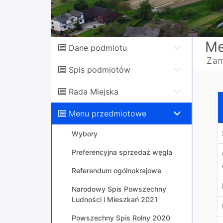
Me
Dane podmiotu
Zam
Spis podmiotów
Rada Miejska
R
Menu przedmiotowe
Wybory
Preferencyjna sprzedaż węgla
Referendum ogólnokrajowe
Narodowy Spis Powszechny
Ludności i Mieszkań 2021
Powszechny Spis Rolny 2020