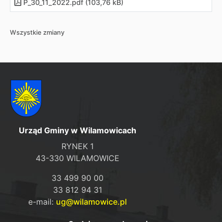
P_30_11_2022.pdf (103,76 kB)
Wszystkie zmiany
Urząd Gminy w Wilamowicach
RYNEK 1
43-330 WILAMOWICE
33 499 90 00
33 812 94 31
e-mail:
ug@wilamowice.pl