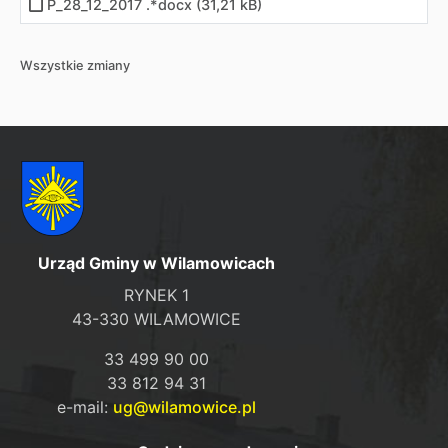
P_28_12_2017 .*docx (31,21 kB)
Wszystkie zmiany
Urząd Gminy w Wilamowicach
RYNEK 1
43-330 WILAMOWICE
33 499 90 00
33 812 94 31
e-mail:
ug@wilamowice.pl