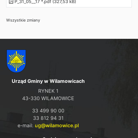
P_31_05__17 *.pdf (327,53 kB)
Wszystkie zmiany
Urząd Gminy w Wilamowicach
RYNEK 1
43-330 WILAMOWICE
33 499 90 00
33 812 94 31
e-mail:
ug@wilamowice.pl