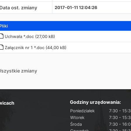
Data ost. zmiany
2017-01-11 12:04:26
Pliki
Uchwała *.doc (27,00 kB)
Załącznik nr 1 *.doc (44,00 kB)
szystkie zmiany
Godziny urzędowania:
wicach
Poniedziałek
7:30 - 15:
Wtorek
7:30 - 15:
Środa
7:30 - 16:
Czwartek
7:30 - 15: