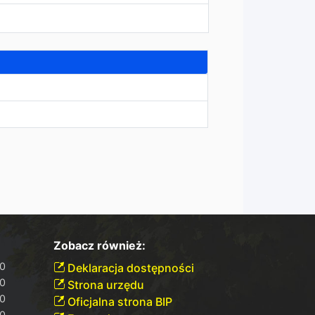
Zobacz również:
30
Deklaracja dostępności
30
Strona urzędu
00
Oficjalna strona BIP
30