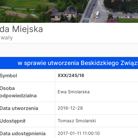
da Miejska
wały
 sprawie utworzenia Beskidzkiego Związku Powiatowo-G
w sprawie utworzenia Beskidzkiego Zwi
Symbol
XXX/245/16
Osoba
Ewa Smolarska
odpowiedzialna
Data utworzenia
2016-12-28
Udostępnił
Tomasz Smolarski
Data udostępnienia
2017-01-11 11:00:10