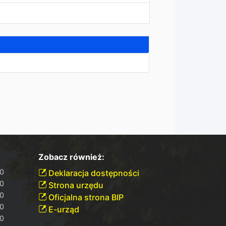
Zobacz również:
30
Deklaracja dostępności
30
Strona urzędu
00
Oficjalna strona BIP
30
E-urząd
30