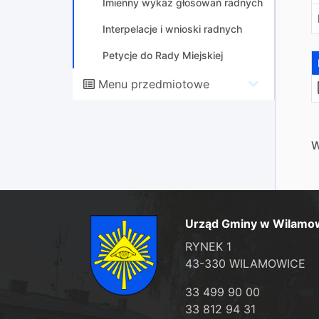
Imienny wykaz głosowań radnych
Interpelacje i wnioski radnych
Petycje do Rady Miejskiej
Menu przedmiotowe
W
Urząd Gminy w Wilamo
RYNEK 1
43-330 WILAMOWICE
33 499 90 00
33 812 94 31