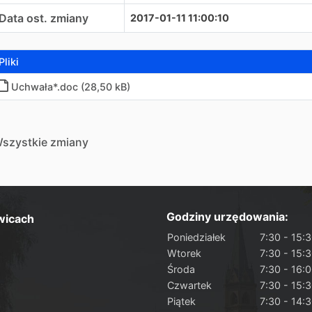
Data ost. zmiany
2017-01-11 11:00:10
Pliki
Uchwała*.doc (28,50 kB)
szystkie zmiany
Godziny urzędowania:
wicach
Poniedziałek
7:30 - 15:
Wtorek
7:30 - 15:
Środa
7:30 - 16:
Czwartek
7:30 - 15:
Piątek
7:30 - 14: