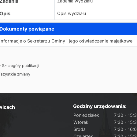
Zadania
Zadania wydziału
Opis
Opis wydziału
Dokumenty powiązane
Informacje o Sekretarzu Gminy i jego oświadczenie majątkowe
Szczegóły publikacji
szystkie zmiany
Godziny urzędowania:
wicach
Poniedziałek
7:30 - 15:
Wtorek
7:30 - 15:
Środa
7:30 - 16:
Czwartek
7:30 - 15: