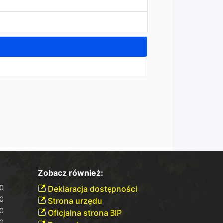
Zobacz również:
30
Deklaracja dostępności
30
Strona urzędu
00
Oficjalna strona BIP
30