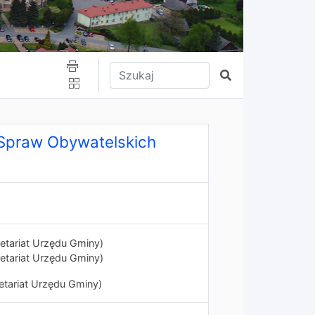
Wpisz tekst do wyszukania
Szukaj
 Spraw Obywatelskich
etariat Urzędu Gminy)
etariat Urzędu Gminy)
etariat Urzędu Gminy)