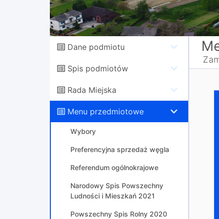
Me
Dane podmiotu
Zam
Spis podmiotów
Rada Miejska
P
Menu przedmiotowe
A
Wybory
Preferencyjna sprzedaż węgla
I
L
Referendum ogólnokrajowe
Narodowy Spis Powszechny
Ludności i Mieszkań 2021
Powszechny Spis Rolny 2020