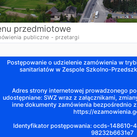
nu przedmiotowe
ówienia publiczne - przetargi
ostępowanie o udzielenie zamówienia w trybie podstawo
Postępowanie o udzielenie zamówienia w try
sanitariatów w Zespole Szkolno-Przedsz
dres strony internetowej prowadzonego postępowania, na 
Adres strony internetowej prowadzonego po
dentyfikator postępowania: ocds-148610-4cd3a0af-7470-
udostępniane: SWZ wraz z załącznikami, zmiany
ink do postępowania: https://ezamowienia.gov.pl/mp-clie
inne dokumenty zamówienia bezpośrednio 
https://ezamowienia.go
Identyfikator postępowania: ocds-148610
98232b6631e7