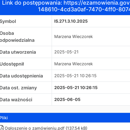
Link do postępowania: https://ezamowienia.gov.
148610-4cd3a0af-7470-4ff0-80
Symbol
IS.271.3.10.2025
Osoba
Marzena Wieczorek
odpowiedzialna
Data utworzenia
2025-05-21
Udostępnił
Marzena Wieczorek
Data udostępnienia
2025-05-21 10:26:15
Data ost. zmiany
2025-05-21 10:26:15
Data ważności
2025-06-05
Pliki
Ogłoszenie o zamówieniu.pdf (137,54 kB)