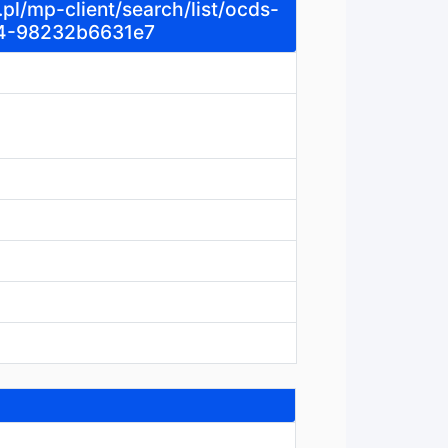
pl/mp-client/search/list/ocds-
74-98232b6631e7